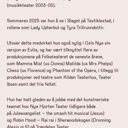
(musikkteater 2003-05).
Sommeren 2025 var hun å se i Slaget på Testiklestad, i
rollene som Lady Upherbut og Tyra Trillrunndottir.
Utover dette medvirket hun også nylig i Oslo Nye sin
versjon av Evita, og har vært tilknyttet flere av
produksjonene på Folketeateret de seneste årene,
som Mamma Mia! (us Donna) Matilda (us Mrs Phelps)
Chess (us Florence) og Phantom of the Opera, i tillegg til
produksjoner ved teatre som Kilden Teaterhus, Teater
Ibsen samt det frie feltet.
Hun har hatt gleden av å jobbe med det kunstneriske
teamet hos Nye Hjorten Teater tidligere både
på Juleevangeliet – the smash hit musical (Jesus)
og Robin Hood – Rai rai i Sherwoodskogen (Dronning
Alexis m.fl) på Trøndelag Teater.