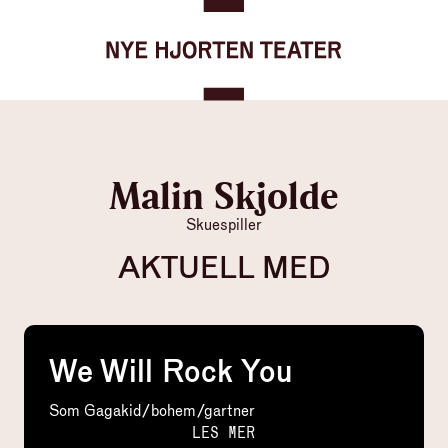
Gå til forsiden
Hopp til innhold
Malin Skjolde
Skuespiller
AKTUELL MED
We Will Rock You
Som
Gagakid/bohem/gartner
LES MER