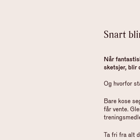
Snart bli
Når fantasti
sketsjer, blir
Og hvorfor st
Bare kose seg
får vente. Gl
treningsmedle
Ta fri fra alt