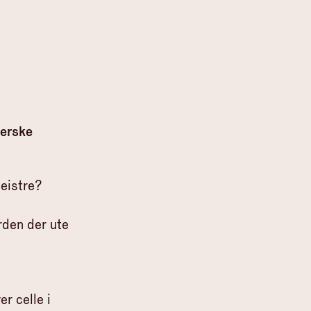
ferske
geistre?
rden der ute
er celle i