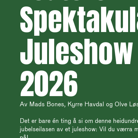
Spektaku
Juleshow
2026
Av Mads Bones, Kyrre Havdal og Olve Løs
Det er bare én ting å si om denne heidund
jubelseilasen av et juleshow: Vil du værra
på!