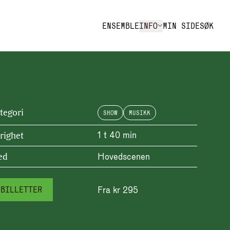
ENSEMBLE
INFO
MIN SIDE
SØK
tegori
SHOW
MUSIKK
righet
1 t
40 min
ed
Hovedscenen
Fra kr 295
BILLETTER