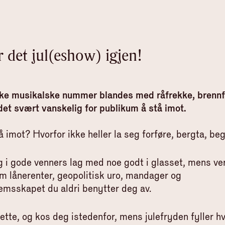
r det jul(eshow) igjen!
ske musikalske nummer blandes med råfrekke, brenn
 det svært vanskelig for publikum å stå imot.
å imot? Hvorfor ikke heller la seg forføre, bergta, be
 i gode venners lag med noe godt i glasset, mens ve
em lånerenter, geopolitisk uro, mandager og
msskapet du aldri benytter deg av.
 dette, og kos deg istedenfor, mens julefryden fyller hv