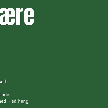
lære
eth.
rende
 med - så heng