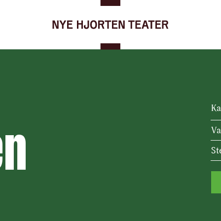
Gå til forsiden
Ka
en
Va
St