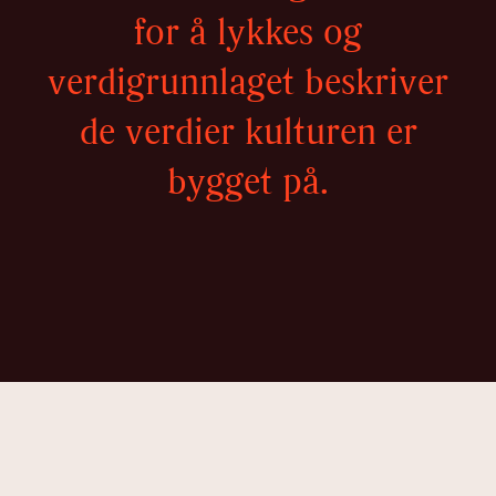
for å lykkes og
verdigrunnlaget beskriver
de verdier kulturen er
bygget på.