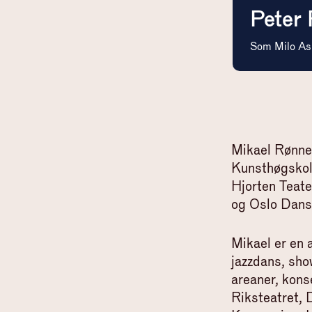
Peter 
Som
Milo As
Mikael Rønne 
Kunsthøgskole
Hjorten Teate
og Oslo Dans
Mikael er en 
jazzdans, sho
areaner, konse
Riksteatret, 