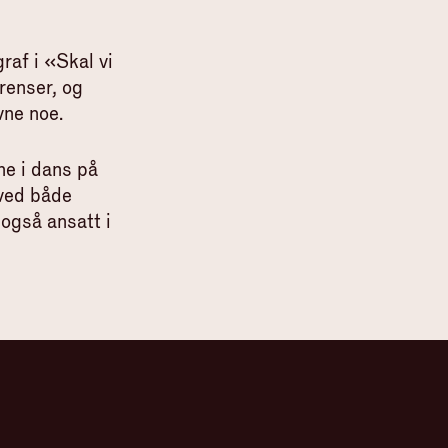
raf i «Skal vi
renser, og
vne noe.
ne i dans på
ved både
gså ansatt i