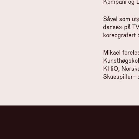
Kompani og L
Såvel som utø
danse» på TV2
koreografert 
Mikael forele
Kunsthøgskol
KHiO, Norske
Skuespiller- 