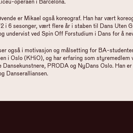
iceu-operaen i Barcelona.
vende er Mikael også koreograf. Han har vært koreog
 i 6 sesonger, vært flere år i staben til Dans Uten G
og undervist ved Spin Off Forstudium i Dans for å ne
ser også i motivasjon og målsetting for BA-studente
en i Oslo (KHiO), og har erfaring som styremedlem 
 Dansekunstnere, PRODA og NyDans Oslo. Han er o
og Danseralliansen.