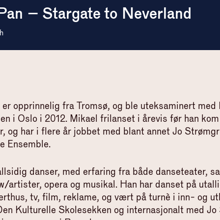
Pan – Stargate to Neverland
h
er opprinnelig fra Tromsø, og ble uteksaminert med 
n i Oslo i 2012. Mikael frilanset i årevis før han kom
r, og har i flere år jobbet med blant annet Jo Strøm
e Ensemble.
allsidig danser, med erfaring fra både danseteater, 
w/artister, opera og musikal. Han har danset på utall
rthus, tv, film, reklame, og vært på turnè i inn- og ut
Den Kulturelle Skolesekken og internasjonalt med J