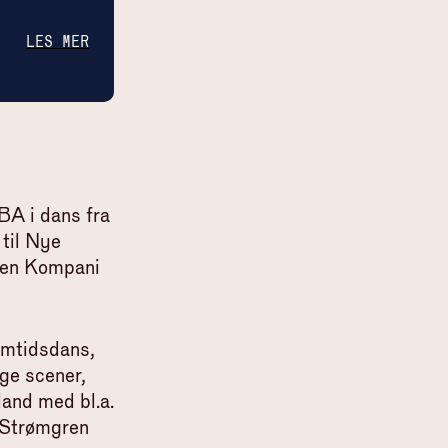
LES MER
BA i dans fra
 til Nye
gren Kompani
samtidsdans,
ige scener,
land med bl.a.
o Strømgren