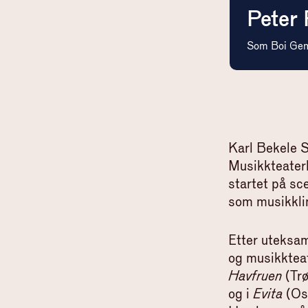
Peter 
Som
Boi Ge
Karl Bekele S
Musikkteater
startet på sc
som musikklinj
Etter uteksami
og musikkteat
Havfruen
(Trø
og i
Evita
(Osl