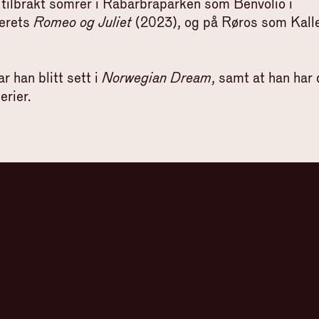
tilbrakt somrer i Rabarbraparken som Benvolio i
erets
Romeo og Juliet
(2023), og på Røros som Kall
ar han blitt sett i
Norwegian Dream
, samt at han har
erier.