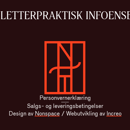
LLETTER
PRAKTISK INFO
ENS
Gå til forsiden
Personvernerklæring
Salgs- og leveringsbetingelser
Design av
Nonspace
/
Webutvikling av
Increo