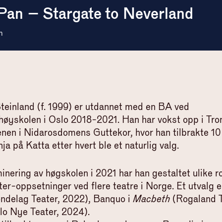
Pan – Stargate to Neverland
m
teinland (f. 1999) er utdannet med en BA ved
høyskolen i Oslo 2018-2021. Han har vokst opp i Tr
enen i Nidarosdomens Guttekor, hvor han tilbrakte 10
a på Katta etter hvert ble et naturlig valg.
nering av høgskolen i 2021 har han gestaltet ulike rol
er-oppsetninger ved flere teatre i Norge. Et utvalg e
ndelag Teater, 2022), Banquo i
Macbeth
(Rogaland T
o Nye Teater, 2024).