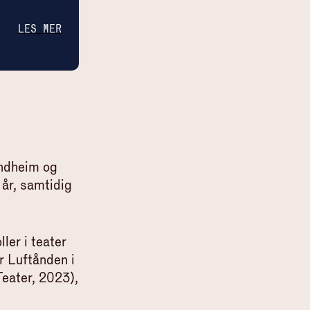
LES MER
ondheim og
 år, samtidig
ler i teater
r Luftånden i
eater, 2023),