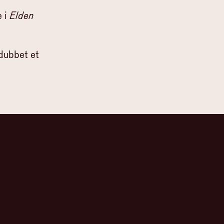
e i
Elden
 dubbet et