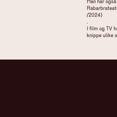
Han har også 
Rabarbrateat
(
2024)
.
I film og TV h
knippe ulike s