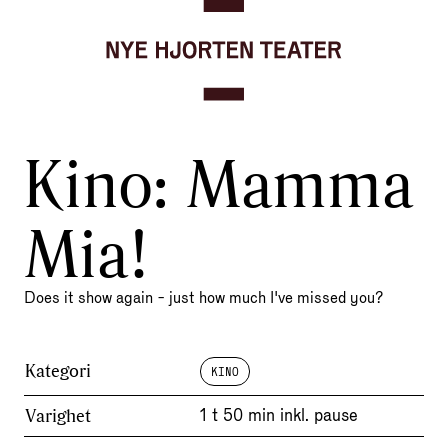
Gå til forsiden
Hopp til innhold
Kino: Mamma
Mia!
Does it show again - just how much I've missed you?
Kategori
KINO
Varighet
1 t
50 min
inkl. pause