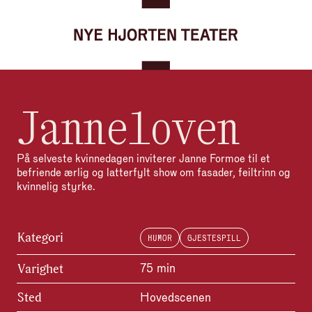
Gå til forsiden
Hopp til innhold
Janneloven
På selveste kvinnedagen inviterer Janne Formoe til et
befriende ærlig og latterfylt show om fasader, feiltrinn og
kvinnelig styrke.
Kategori
HUMOR
GJESTESPILL
Varighet
75 min
Sted
Hovedscenen